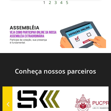
1
2
3
4
5
Conheça nossos parceiros