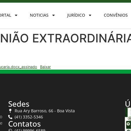
ORTAL
NOTICIAS
JURÍDICO
CONVÊNIOS
UNIÃO EXTRAORDINÁRI
ucaria.docx_assinado
Baixar
Sedes
Ú
Rua Ary Barroso, 66 - Boa Vista
do
(41) 3352-5346
Contatos
 e
(41) 99996-6589