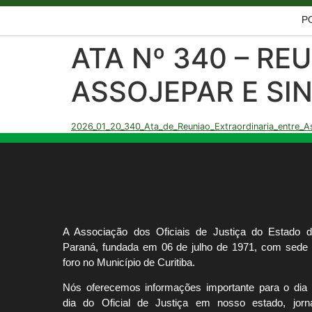
P
ATA Nº 340 – R
ASSOJEPAR E SI
2026_01_20_340_Ata_de_Reuniao_Extraordinaria_entre_As
A Associação dos Oficiais de Justiça do Estado 
Paraná, fundada em 06 de julho de 1971, com sede
foro no Município de Curitiba.
Nós oferecemos informações importante para o dia
dia do Oficial de Justiça em nosso estado, jorn