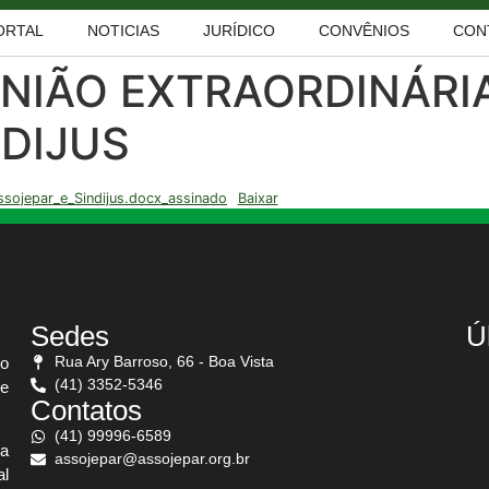
ORTAL
NOTICIAS
JURÍDICO
CONVÊNIOS
CON
EUNIÃO EXTRAORDINÁRI
NDIJUS
sojepar_e_Sindijus.docx_assinado
Baixar
Sedes
Ú
Rua Ary Barroso, 66 - Boa Vista
do
(41) 3352-5346
 e
Contatos
(41) 99996-6589
 a
assojepar@assojepar.org.br
al